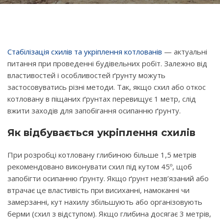
Стабілізація схилів та укріплення котлованів
— актуальні
питання при проведенні будівельних робіт. Залежно від
властивостей і особливостей ґрунту можуть
застосовуватись різні методи. Так, якщо схил або откос
котловану в піщаних ґрунтах перевищує 1 метр, слід
вжити заходів для запобігання осипанню ґрунту.
Як відбувається укріплення схилів
При розробці котловану глибиною більше 1,5 метрів
рекомендовано виконувати схил під кутом 45º, щоб
запобігти осипанню ґрунту. Якщо ґрунт незв’язаний або
втрачає це властивість при висиханні, намоканні чи
замерзанні, кут нахилу збільшують або організовують
берми (схил з відступом). Якщо глибина досягає 3 метрів,