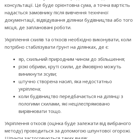
консультації. Це буде орієнтовна сума, а точна вартість
надасться замовнику після вивчення технічної
документації, відвідування ділянки будівництва або того
місця, де заплановані роботи.
Укріплення схилів та откосів необхідно виконувати, коли
потрібно стабілізувати ґрунт на ділянках, де є:
яр, схильний природним чином до збільшення;
різкі обриви, круті схили, де ймовірно можуть
виникнути зсуви;
штучно створена насип, яка недостатньо
укріплена;
коли будівництво передбачається на ділянці з
пологими схилами, які нецілеспрямовано
вирівнювати тощо.
Укріплення откосів (оцінка буде залежати від вибраного
методу) проводиться за допомогою шпунтової огорожі.
Шпунти застосовуються таких видів: