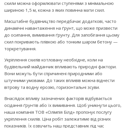
схили можна оформлювати ступенями з мінімальною
шириною 1,5 м, кожна з яких повинна мати схил.
Масштабне будівництво передбачає додаткові, часто
динамічні навантаження на ґрунт, що може призвести
до осипання, вимивання ґрунту. Для запобігання цьому
схил покривають плівкою або тонким шаром бетону —
торкретування.
Укріплення схилів котловану необхідне, коли на
будівельний майданчик впливають природні фактори.
Вони можуть бути спричинені природними або
штучними умовами. До таких впливів можна віднести
вітрову та водну ерозію, горизонтальні зсуви.
Внаслідок впливу зазначених факторів відбувається
осідання ґрунтів або їх вимивання. Щоб уникнути цього,
наша компанія ТОВ «Олімпія Білд» пропонує послугу
укріплення схилів. Ціна робіт залежатиме від різних
показників. Їх озвучить наш представник під час