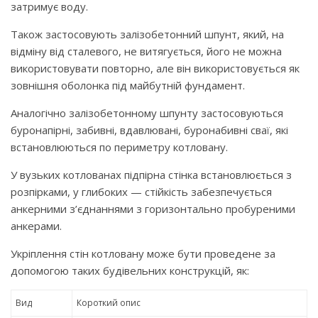
затримує воду.
Також застосовують залізобетонний шпунт, який, на
відміну від сталевого, не витягується, його не можна
використовувати повторно, але він використовується як
зовнішня оболонка під майбутній фундамент.
Аналогічно залізобетонному шпунту застосовуються
буронапірні, забивні, вдавлювані, буронабивні сваї, які
встановлюються по периметру котловану.
У вузьких котлованах підпірна стінка встановлюється з
розпірками, у глибоких — стійкість забезпечується
анкерними з’єднаннями з горизонтально пробуреними
анкерами.
Укріплення стін котловану може бути проведене за
допомогою таких будівельних конструкцій, як:
Вид
Короткий опис