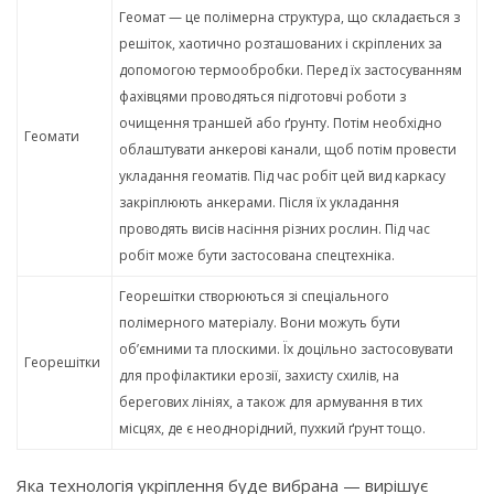
Геомат — це полімерна структура, що складається з
решіток, хаотично розташованих і скріплених за
допомогою термообробки. Перед їх застосуванням
фахівцями проводяться підготовчі роботи з
очищення траншей або ґрунту. Потім необхідно
Геомати
облаштувати анкерові канали, щоб потім провести
укладання геоматів. Під час робіт цей вид каркасу
закріплюють анкерами. Після їх укладання
проводять висів насіння різних рослин. Під час
робіт може бути застосована спецтехніка.
Георешітки створюються зі спеціального
полімерного матеріалу. Вони можуть бути
об’ємними та плоскими. Їх доцільно застосовувати
Георешітки
для профілактики ерозії, захисту схилів, на
берегових лініях, а також для армування в тих
місцях, де є неоднорідний, пухкий ґрунт тощо.
Яка технологія укріплення буде вибрана — вирішує